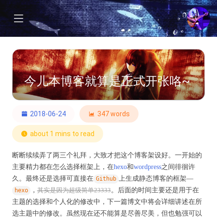
今儿本博客就算是正式开张咯~
2018-06-24
347 words
about 1 mins to read
断断续续弄了两三个礼拜，大致才把这个博客架设好。一开始的
主要精力都在怎么选择框架上，在
hexo
和
wordpress
之间徘徊许
久。最终还是选择可直接在
上生成静态博客的框架—
Github
，
。后面的时间主要还是用于在
hexo
其实是因为超级简单23333
主题的选择和个人化的修改中，下一篇博文中将会详细讲述在所
选主题中的修改。虽然现在还不能算是尽善尽美，但也勉强可以